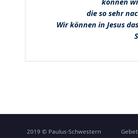
können wir
die so sehr na
Wir können in Jesus das
S
2019 © Paulus-Schwestern
Gebet