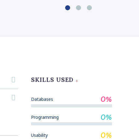
SKILLS USED
0%
Databases
0%
Programming
0%
Usability