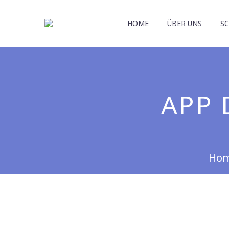
HOME
ÜBER UNS
S
APP 
Ho