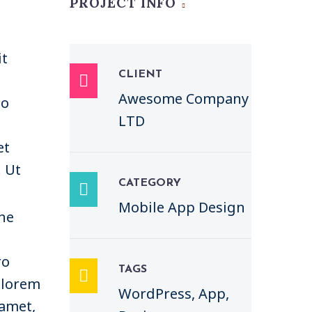
ESTERN
PROJECT INFO
it
ESTERN
CLIENT

Awesome Company
do
LTD
et
 Ut
CATEGORY

Mobile App Design
one
ro
TAGS

olorem
WordPress, App,
 amet,