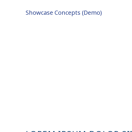
Showcase Concepts (Demo)
© PAULUS-SCHWESTERN
© P