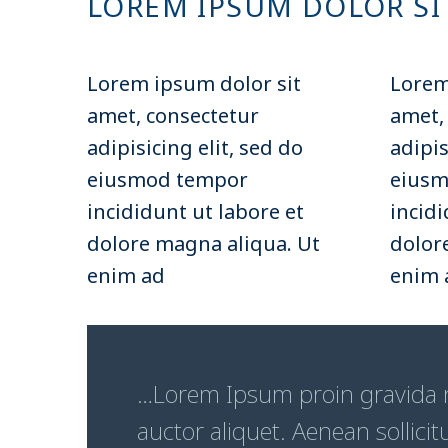
LOREM IPSUM DOLOR S
© PAULUS-SCHWESTERN
© P
Lorem ipsum dolor sit
Lorem
© PAULUS-SCHWESTERN
© P
amet, consectetur
amet,
adipisicing elit, sed do
adipis
eiusmod tempor
eiusm
© PAULUS-SCHWESTERN
© P
incididunt ut labore et
incidi
dolore magna aliqua. Ut
dolor
enim ad
enim 
…Lorem Ipsum proin gravida ni
auctor aliquet. Aenean sollicit