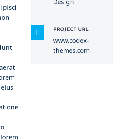
Design
ipisci
 non
PROJECT URL

a
www.codex-
idunt
themes.com
aerat
Lorem
 eius
atione
ro
olorem