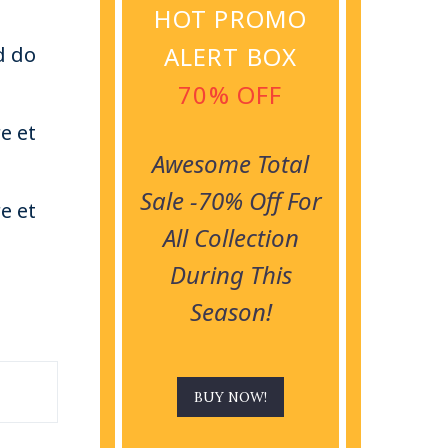
HOT PROMO
ALERT BOX
d do
70% OFF
e et
Awesome Total
Sale -70% Off For
e et
All Collection
During This
Season!
BUY NOW!