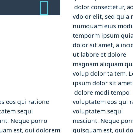
dolor consectetur, ad
vdolor elit, sed quia
numquam eius modi
temporm ipsum qui
dolor sit amet, a inc
ut labore et dolore
magnam aliquam qu
volup dolor ta tem. 
ipsum dolor sit amet
dolore modi tempo
es eos qui ratione
voluptatem eos qui r
tatem sequi
voluptatem sequi
unt. Neque porro
nesciunt. Neque por
uam est, qui dolorem
quisquam est, qui d