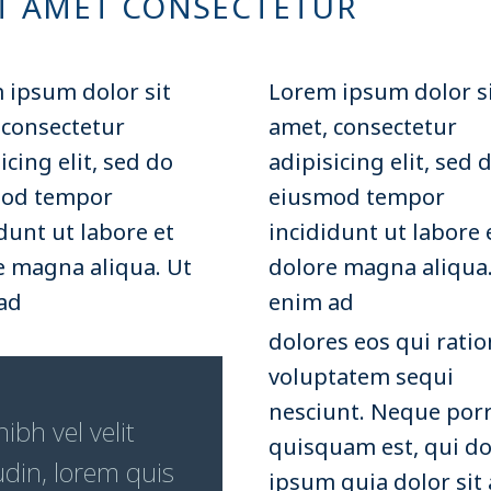
IT AMET CONSECTETUR
AULUS-SCHWESTERN
© PAULUS-SCHW
 ipsum dolor sit
Lorem ipsum dolor s
AULUS-SCHWESTERN
© PAULUS-SCHW
 consectetur
amet, consectetur
icing elit, sed do
adipisicing elit, sed 
od tempor
eiusmod tempor
AULUS-SCHWESTERN
dunt ut labore et
incididunt ut labore 
e magna aliqua. Ut
dolore magna aliqua.
ad
enim ad
dolores eos qui rati
voluptatem sequi
nesciunt. Neque por
bh vel velit
quisquam est, qui d
udin, lorem quis
ipsum quia dolor sit