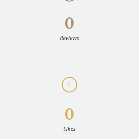
0
Reviews


0
Likes